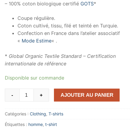
– 100% coton biologique certifié
GOTS
*
Coupe régulière.
Coton cultivé, tissu, filé et teinté en Turquie.
Confection en France dans l’atelier associatif
«
Mode Estime
« .
*
Global Organic Textile Standard – Certification
internationale de référence
Disponible sur commande
quantité
AJOUTER AU PANIER
-
+
de
T-
Catégories :
Clothing
,
T-shirts
shirt
Homme
Étiquettes :
homme
,
t-shirt
Solidress